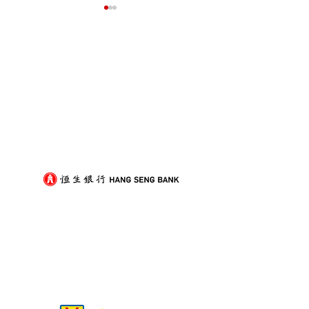
我們的客戶
屋企搬遷點解總是執到頭
租屋族頻繁搬家
痛？新手必學的搬屋打包
少家具負擔的模
技巧與物品分類秘訣