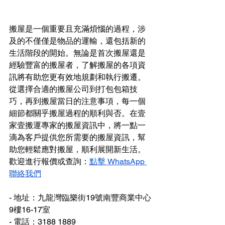
搬屋是一個重要且充滿煩惱的過程，涉
及的不僅僅是物品的運輸，還包括新的
生活階段的開始。無論是首次搬屋還是
經驗豐富的搬屋者，了解搬屋的各項資
訊將有助您更有效地規劃和執行搬遷。
從選擇合適的搬屋公司到打包包箱技
巧，再到搬屋當日的注意事項，每一個
細節都關乎搬屋過程的順利與否。在壹
家壹搬運專家的搬屋資訊中，將一點一
滴為客戶提供您所需要的搬屋資訊，幫
助您輕鬆應對搬屋，順利展開新生活。
歡迎進行報價或查詢：
點擊 WhatsApp 
聯絡我們
- 地址：九龍灣臨樂街19號南豐商業中心
9樓16-17室
- 電話：3188 1889