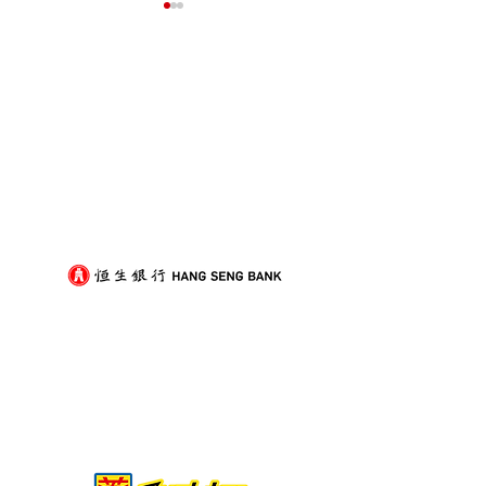
我們的客戶
裝修後入伙除甲醛，與搬
打工仔放假難？
屋傢俬進場順序點樣排？
搞定搬屋的實用
劃