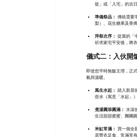
徙」或「入宅」的吉
準備祭品：
 傳統需要
梨）、花生糖果及香
拜祭次序：
 從屋的
祈求家宅平安後，將
儀式二：入伙開
即使您平時無飯主理，正
氣與溫暖。
風生水起：
 踏入新
壺水（寓意「水起」
煮湯圓添圓滿：
 水
生活甜甜蜜蜜、團團
米缸常滿：
 買一個
居豐衣足食、常滿常