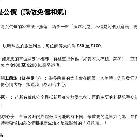
是公價（識做免傷和氣）
您將沉甸甸的家當搬上搬落，給予一封「搬屋利是」不僅是討個好意頭，
：
 現時常規的搬屋利是，每位師傅大約為 
$50 至 $100
。
：
 如果您的單位需要行樓梯、有極重型傢俬（如實木大衣櫃、鋼琴）、或
每位 
$100 至 $200
 以慰勞師傅。
 
開工前派（提神定心）：
 很多醒目的業主會在師傅一入屋時，先派發每人 
師傅心情大好，搬運時自然加倍小心。
好尾）：
 待所有傢俬安全搬抵新居並安放妥當後，再將主要的利是親手交
財。
要為求心安，各家各派的具體做法可能略有不同。最重要的是量力而為，並
保持輕鬆愉快的心情迎接新生活才是最關鍵的「好意頭」！
助