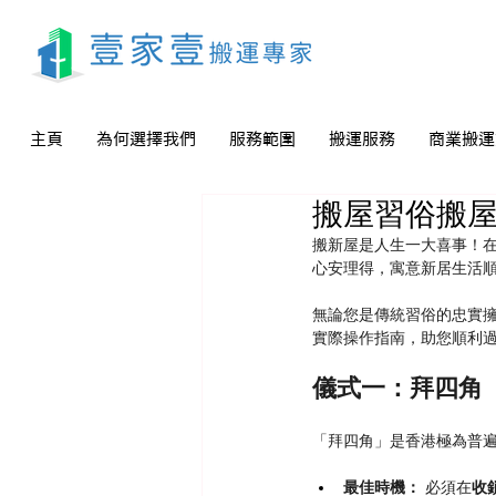
主頁
為何選擇我們
服務範圍
搬運服務
商業搬運
搬屋習俗搬
搬新屋是人生一大喜事！在
心安理得，寓意新居生活
無論您是傳統習俗的忠實
實際操作指南，助您順利
儀式一：拜四角
「拜四角」是香港極為普
最佳時機：
 必須在
收