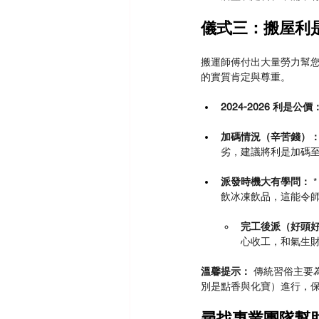
儀式三：搬屋利
搬運師傅付出大量勞力幫
的實質肯定與尊重。
2024-2026 利是公價
加碼情況（辛苦錢）
劣，建議將利是加碼至
派發時機大有學問：
 *
飲冰凍飲品，這能令
完工後派（好頭
心收工，和氣生
溫馨提示：
 傳統習俗主
別是點香與化寶）進行，
尋找專業團隊幫