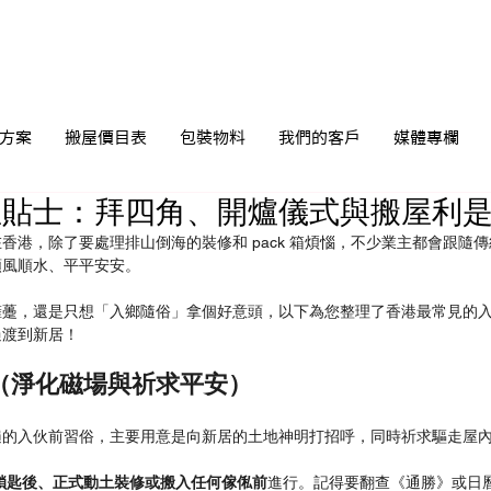
方案
搬屋價目表
包裝物料
我們的客戶
媒體專欄
屋貼士：拜四角、開爐儀式與搬屋利
香港，除了要處理排山倒海的裝修和 pack 箱煩惱，不少業主都會跟隨
順風順水、平平安安。
擁躉，還是只想「入鄉隨俗」拿個好意頭，以下為您整理了香港最常見的
過渡到新居！
（淨化磁場與祈求平安）
遍的入伙前習俗，主要用意是向新居的土地神明打招呼，同時祈求驅走屋
鎖匙後、正式動土裝修或搬入任何傢俬前
進行。記得要翻查《通勝》或日