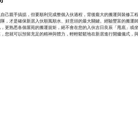
以自己親手搞掂，但要順利完成整個入伙過程，背後龐大的搬運與裝修工
團隊，才是確保新居入伙順風順水、好意頭的最大關鍵。經驗豐富的搬運
俬，更熟悉各個屋苑的搬運規矩，絕不會在您的入伙吉日良辰「甩底」或
隊，您就可以預留充足的精神與體力，輕輕鬆鬆地在新居進行開爐儀式，