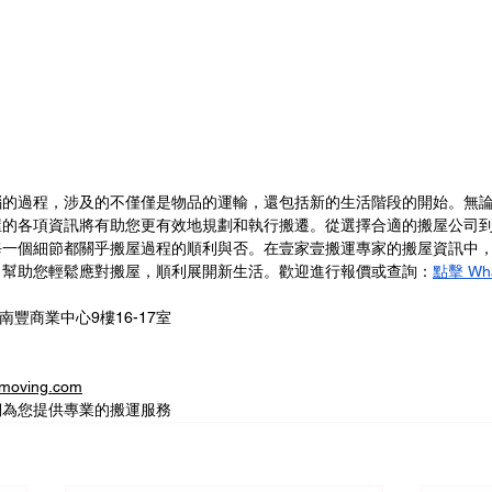
惱的過程，涉及的不僅僅是物品的運輸，還包括新的生活階段的開始。無
屋的各項資訊將有助您更有效地規劃和執行搬遷。從選擇合適的搬屋公司
每一個細節都關乎搬屋過程的順利與否。在壹家壹搬運專家的搬屋資訊中
，幫助您輕鬆應對搬屋，順利展開新生活。歡迎進行報價或查詢：
點擊 Wh
南豐商業中心9樓16-17室
oving.com
們為您提供專業的搬運服務