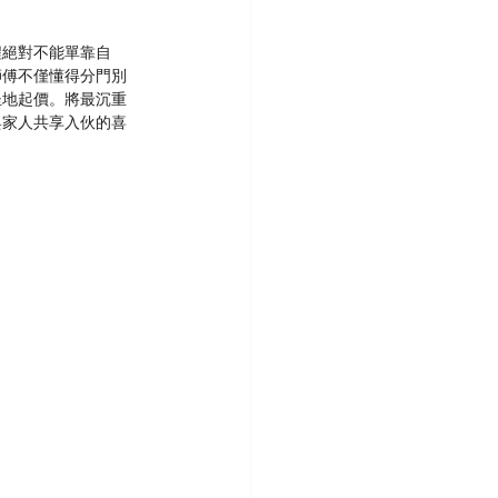
程絕對不能單靠自
師傅不僅懂得分門別
坐地起價。將最沉重
與家人共享入伙的喜