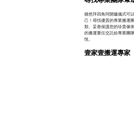
雖然拜四角同開爐儀式可
己！尋找優質的專業搬運
類、妥善保護您的珍貴傢
的搬運重任交託給專業團
悅。
壹家壹搬運專家