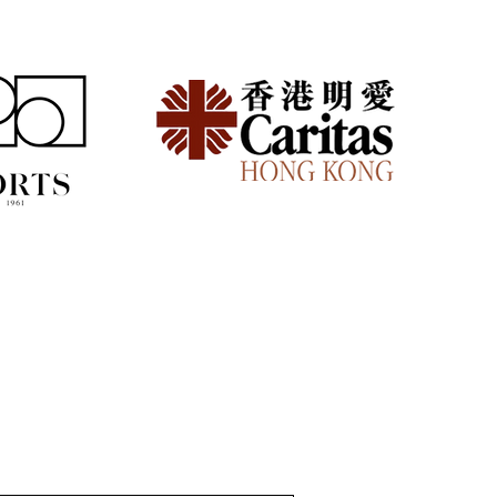
族頻繁搬家好攰？減少家
擔的模組化生活