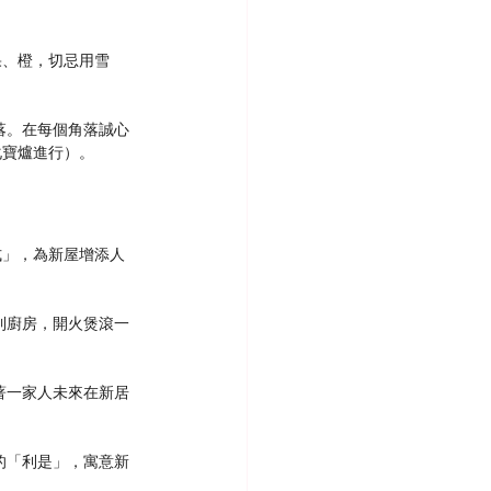
果、橙，切忌用雪
落。在每個角落誠心
化寶爐進行）。
式」，為新屋增添人
到廚房，開火煲滾一
著一家人未來在新居
的「利是」，寓意新