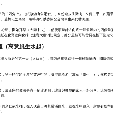
日。
準備「四角衣」（紙紮舖有售配套）、5 份連皮生豬肉、5 份生果（如蘋
燭。若想化繁為簡，現時流行以香燭配合簡單生果代替肉類。
「中心點」開始拜祭（大廳中央），然後順時針方向逐一拜祭屋內的四個角
衣紙在化寶盆內化掉（注意大廈消防規定，部分屋苑可能需要在樓下指定
爐（寓意風生水起）
式搬入新居的第一天（入伙日），都強烈建議進行一個極簡單的「開爐儀
居後，第一時間將全屋的窗戶打開，讓空氣流通（寓意「風生」）；然後走
）。
滾後，最正宗的做法是煮一鍋甜湯圓，讓參與搬屋的家人一起分享。這象徵
圓圓。
全新的米缸或米桶，在入伙當日將其裝滿白米，並在米中藏入一封放有硬幣
有。