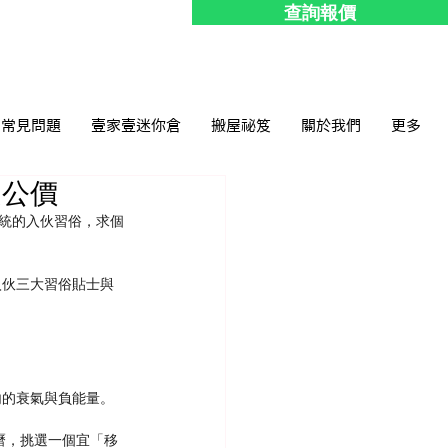
查詢報價
常見問題
壹家壹迷你倉
搬屋祕笈
關於我們
更多
是公價
傳統的入伙習俗，求個
入伙三大習俗貼士與
內的衰氣與負能量。
曆，挑選一個宜「移