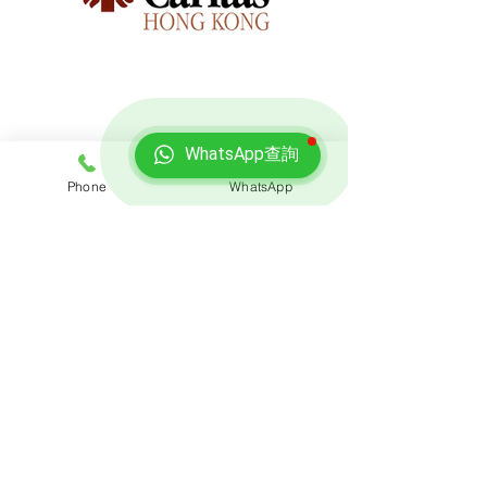
WhatsApp查詢
免費報價
Phone
WhatsApp
查詢搬屋收費，客服專員會即時回覆報價
聯絡我們
預約熱線: 3188 1889
​WhatsApp: 6928 9628
電郵: enquiry@opoexpert.com.hk
​地址
辦公室地址:
九龍灣臨樂街19號南豐商業中心916-917室