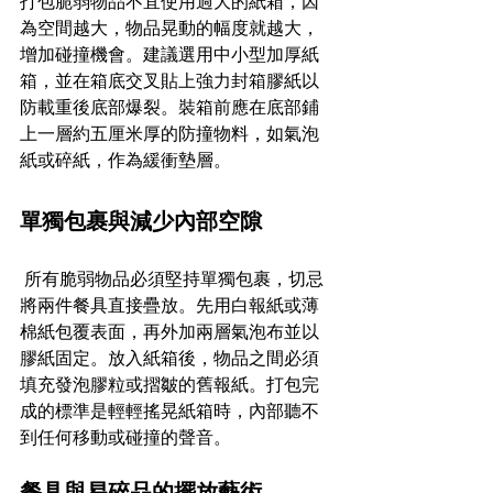
打包脆弱物品不宜使用過大的紙箱，因
為空間越大，物品晃動的幅度就越大，
增加碰撞機會。建議選用中小型加厚紙
箱，並在箱底交叉貼上強力封箱膠紙以
防載重後底部爆裂。裝箱前應在底部鋪
上一層約五厘米厚的防撞物料，如氣泡
紙或碎紙，作為緩衝墊層。
單獨包裹與減少內部空隙
 所有脆弱物品必須堅持單獨包裹，切忌
將兩件餐具直接疊放。先用白報紙或薄
棉紙包覆表面，再外加兩層氣泡布並以
膠紙固定。放入紙箱後，物品之間必須
填充發泡膠粒或摺皺的舊報紙。打包完
成的標準是輕輕搖晃紙箱時，內部聽不
到任何移動或碰撞的聲音。
餐具與易碎品的擺放藝術 