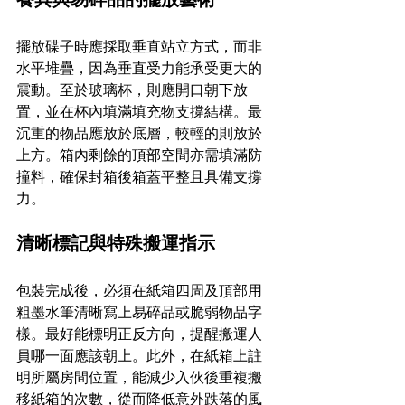
擺放碟子時應採取垂直站立方式，而非
水平堆疊，因為垂直受力能承受更大的
震動。至於玻璃杯，則應開口朝下放
置，並在杯內填滿填充物支撐結構。最
沉重的物品應放於底層，較輕的則放於
上方。箱內剩餘的頂部空間亦需填滿防
撞料，確保封箱後箱蓋平整且具備支撐
力。
清晰標記與特殊搬運指示 
包裝完成後，必須在紙箱四周及頂部用
粗墨水筆清晰寫上易碎品或脆弱物品字
樣。最好能標明正反方向，提醒搬運人
員哪一面應該朝上。此外，在紙箱上註
明所屬房間位置，能減少入伙後重複搬
移紙箱的次數，從而降低意外跌落的風