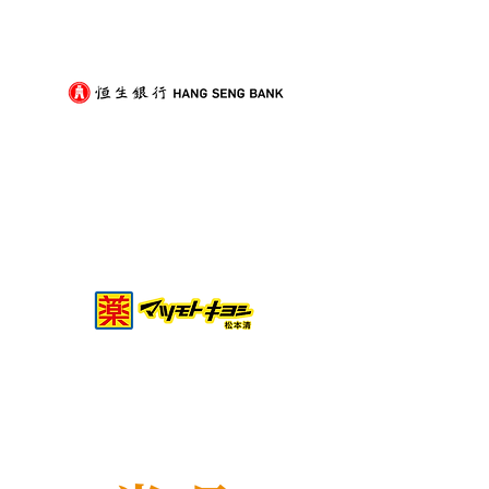
痛？新手必學的搬屋打包
少家具負擔的模
技巧與物品分類秘訣