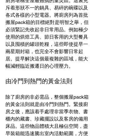
廚房堪稱全屋最難搞的重災區。這裏充
斥着形狀不一的鍋具、易碎的碗碟以及
各式各樣的小型電器。將廚房列為首批
搬屋pack箱的目標絕對是明智之舉，但
必須緊記先收起非日常用品。例如極少
使用的烘焙工具、節日客用的大型餐具
以及囤積的罐頭乾糧，這些即使提早一
兩星期封箱，也完全不會影響日常起
居。提早解決這個最複雜的區域，能大
幅減輕臨近搬遷日的心理壓力。
由冷門到熱門的黃金法則
除了廚房的非必需品，整個搬屋pack箱
的黃金法則就是由冷門到熱門。緊接廚
房之後，應該着手處理非當季衣物、書
櫃內的藏書、珍藏擺設以及客房的備用
床品。這些物品體積大且極佔空間，盡
早裝箱能迅速騰出室內活動範圍，方便