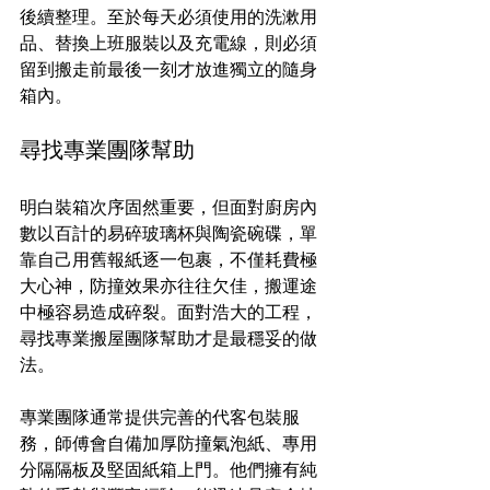
後續整理。至於每天必須使用的洗漱用
品、替換上班服裝以及充電線，則必須
留到搬走前最後一刻才放進獨立的隨身
箱內。
尋找專業團隊幫助
明白裝箱次序固然重要，但面對廚房內
數以百計的易碎玻璃杯與陶瓷碗碟，單
靠自己用舊報紙逐一包裹，不僅耗費極
大心神，防撞效果亦往往欠佳，搬運途
中極容易造成碎裂。面對浩大的工程，
尋找專業搬屋團隊幫助才是最穩妥的做
法。
專業團隊通常提供完善的代客包裝服
務，師傅會自備加厚防撞氣泡紙、專用
分隔隔板及堅固紙箱上門。他們擁有純