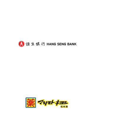
我們的客戶
裝修後入伙除甲醛，與搬
打工仔放假難？
屋傢俬進場順序點樣排？
搞定搬屋的實用
劃