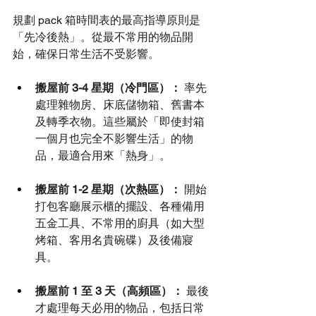
規劃 pack 箱時間表的最高指導原則是
「先冷後熱」。從最不常用的物品開
始，確保日常生活不受影響。
搬屋前 3-4 星期（冷門區）：
 率先
處理雜物房、床底儲物箱、舊書本
及轉季衣物。這些屬於「即使封箱
一個月也完全不影響生活」的物
品，最適合用來「熱身」。
搬屋前 1-2 星期（次熱區）：
 開始
打包客廳展示櫃的擺設、各種備用
五金工具、不常用的廚具（如大型
烤箱、客用名貴碗碟）及後備寢
具。
搬屋前 1 至 3 天（高頻區）：
 最後
才處理每天必用的物品，包括日常