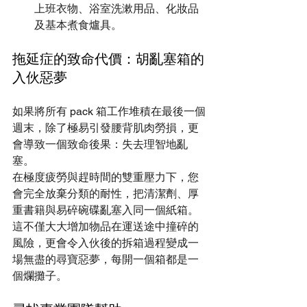
上班衣物、浴室洗漱用品、化妝品
及基本煮食爐具。
拖延症的致命代價：胡亂塞箱的
入伙惡夢
如果將所有 pack 箱工作堆積在最後一個
週末，除了極易引發腰背肌肉勞損，更
會導致一個致命後果：失去理智地亂
塞。
在極度疲勞與趕時間的雙重壓力下，您
會完全放棄分類的耐性，把清潔劑、厚
重書籍與易碎碗碟亂塞入同一個紙箱。
這不僅大大增加物品在運送途中撞碎的
風險，更會令入伙後的拆箱過程變成一
場無盡的尋寶惡夢，每開一個箱都是一
個爛攤子。