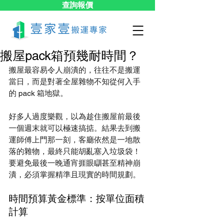
查詢報價
搬屋pack箱預幾耐時間？
搬屋最容易令人崩潰的，往往不是搬運
當日，而是對著全屋雜物不知從何入手
的 pack 箱地獄。
好多人過度樂觀，以為趁住搬屋前最後
一個週末就可以極速搞掂。結果去到搬
運師傅上門那一刻，客廳依然是一地散
落的雜物，最終只能胡亂塞入垃圾袋！
要避免最後一晚通宵捱眼瞓甚至精神崩
潰，必須掌握精準且現實的時間規劃。
時間預算黃金標準：按單位面積
計算