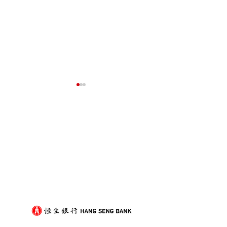
我們的客戶
裝修後入伙除甲醛，與搬
打工仔放假難？
屋傢俬進場順序點樣排？
搞定搬屋的實用
劃