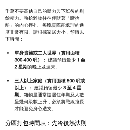
千萬不要高估自己的體力與下班後的剩
餘精力。執拾雜物往往伴隨著「斷捨
離」的內心掙扎，每晚實際能處理的進
度非常有限。請根據家居大小，預留以
下時間：
單身貴族或二人世界（實用面積 
300-400 呎）：
 建議預留最少 
1 至 
2 星期
的晚上及週末。
三人以上家庭（實用面積 500 呎或
以上）：
 建議預留最少 
3 至 4 星
期
。雜物量通常隨居住年期及人數
呈幾何級數上升，必須將戰線拉長
才能避免身心透支。
分區打包時間表：先冷後熱法則