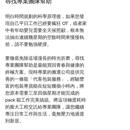
尋找專業團隊幫助
明白時間規劃的科學原理後，如果您發
現自己平日工作已經要瘋狂 OT，或者家
中有年幼嬰兒需要全天候照顧，根本無
法抽出連續幾星期的空餘時間來慢慢執
拾，請不要勉強硬撐。
要徹底免除這場漫長的時光折磨，尋找
專業團隊幫助是最能買回青春與健康的
終極方案。現時專業的搬運公司提供完
善的一條龍「代客包裝服務」，經驗豐
富的包裝專員能在短短幾個小時內，將
您原本需要三至四個星期才能完成的 
pack 箱工作完美搞掂。將這項極度耗時
的龐大工程交託給專業團隊，讓您繼續
專注日常工作與生活，毫無壓力地過渡
到新居。