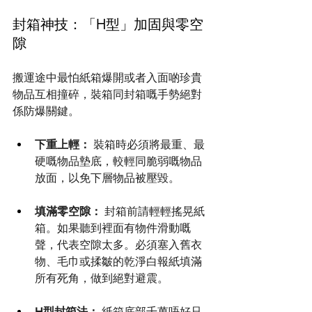
封箱神技：「H型」加固與零空
隙
搬運途中最怕紙箱爆開或者入面啲珍貴
物品互相撞碎，裝箱同封箱嘅手勢絕對
係防爆關鍵。
下重上輕：
 裝箱時必須將最重、最
硬嘅物品墊底，較輕同脆弱嘅物品
放面，以免下層物品被壓毀。
填滿零空隙：
 封箱前請輕輕搖晃紙
箱。如果聽到裡面有物件滑動嘅
聲，代表空隙太多。必須塞入舊衣
物、毛巾或揉皺的乾淨白報紙填滿
所有死角，做到絕對避震。
H型封箱法：
 紙箱底部千萬唔好只