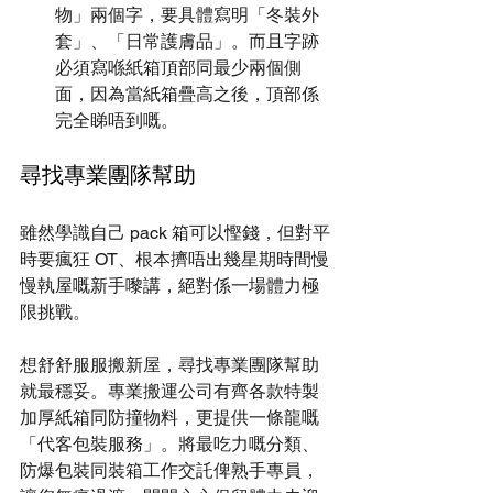
物」兩個字，要具體寫明「冬裝外
套」、「日常護膚品」。而且字跡
必須寫喺紙箱頂部同最少兩個側
面，因為當紙箱疊高之後，頂部係
完全睇唔到嘅。
尋找專業團隊幫助
雖然學識自己 pack 箱可以慳錢，但對平
時要瘋狂 OT、根本擠唔出幾星期時間慢
慢執屋嘅新手嚟講，絕對係一場體力極
限挑戰。
想舒舒服服搬新屋，尋找專業團隊幫助
就最穩妥。專業搬運公司有齊各款特製
加厚紙箱同防撞物料，更提供一條龍嘅
「代客包裝服務」。將最吃力嘅分類、
防爆包裝同裝箱工作交託俾熟手專員，