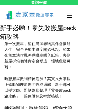
查詢報價
新手必睇！零失敗搬屋pack
箱攻略
第一次搬屋，望住滿屋雜物真係會懷疑
人生，完全唔知由邊度開始執起。如果
毫無章法咁亂將啲嘢塞晒入紙箱，去到
新屋拆箱嗰陣肯定會變成一場地獄級災
難！
唔想搬屋搬到精神崩潰？其實只要掌握
正確嘅物理原則同收納邏輯，新手都可
以變大師。即刻為您整理「零失敗pack
箱攻略」，跟住做包您輕鬆搞掂！
揀箱鐵則：重物細箱，輕物大箱