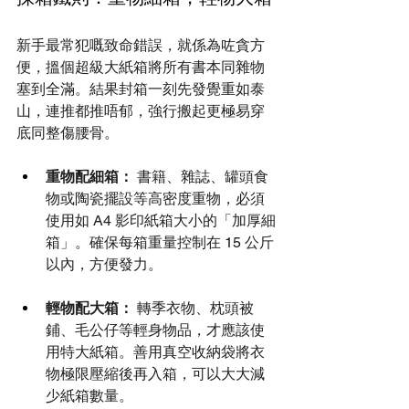
新手最常犯嘅致命錯誤，就係為咗貪方
便，搵個超級大紙箱將所有書本同雜物
塞到全滿。結果封箱一刻先發覺重如泰
山，連推都推唔郁，強行搬起更極易穿
底同整傷腰骨。
重物配細箱：
 書籍、雜誌、罐頭食
物或陶瓷擺設等高密度重物，必須
使用如 A4 影印紙箱大小的「加厚細
箱」。確保每箱重量控制在 15 公斤
以內，方便發力。
輕物配大箱：
 轉季衣物、枕頭被
鋪、毛公仔等輕身物品，才應該使
用特大紙箱。善用真空收納袋將衣
物極限壓縮後再入箱，可以大大減
少紙箱數量。