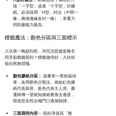
係「一字型」或者「十字型」封膠
紙。必須採用「H型」封法（中間一
條，兩側邊緣各封一條），承重力
同防爆能力最高。
標籤魔法：顏色分區與三面標示
入伙第一晚攰到死，沖完涼想搵套睡衣
同牙刷都搵唔到？標籤做得好，入伙拆
箱自然無煩惱。
顏色膠紙分區：
 放棄單一黑色箱頭
筆，改用顏色分類法。例如紅色膠
紙代表廚房、藍色代表主人房。搬
運師傅一望就知個箱要推去邊度，
唔使您全程企喺門口逐個指揮。
三面寫明內容：
 唔好淨係寫「雜