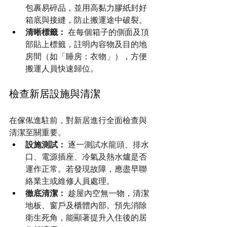
包裹易碎品，並用高黏力膠紙封好
箱底與接縫，防止搬運途中破裂。
清晰標籤：
 在每個箱子的側面及頂
部貼上標籤，註明內容物及目的地
房間（如「睡房：衣物」），方便
搬運人員快速歸位。
檢查新居設施與清潔
在傢俬進駐前，對新居進行全面檢查與
清潔至關重要。
設施測試：
 逐一測試水龍頭、排水
口、電源插座、冷氣及熱水爐是否
運作正常。若發現故障，應盡早聯
絡業主或維修人員處理。
徹底清潔：
 趁屋內空無一物，清潔
地板、窗戶及櫃體內部。預先消除
衛生死角，能顯著提升入住後的居