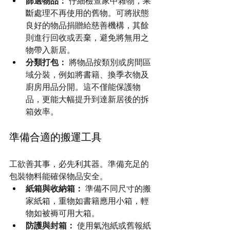
篩選物品：
 仔細檢查家中雜物，果
斷處理不再使用的舊物。可將狀態
良好的物品捐贈給慈善機構，其餘
則進行回收或丟棄，避免將無用之
物帶入新居。
分類打包：
 將物品按類別或房間區
域分裝，例如將書籍、換季衣物及
廚房用品分開。這不僅能保護物
品，更能大幅提升到達新居後的拆
箱效率。
準備合適的搬運工具
工欲善其事，必先利其器。準備充足的
包裝物料能確保物品安全。
紙箱與收納箱：
 準備不同尺寸的搬
家紙箱，重物如書籍應用小箱，輕
物如被褥可用大箱。
防護與封箱：
 使用氣泡紙或舊報紙