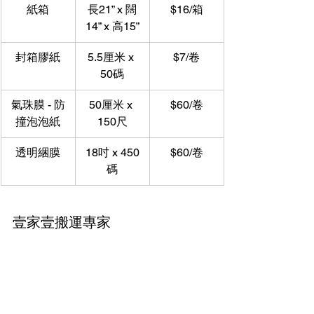
紙箱
長21” x 闊
$16/箱
14” x 高15”
封箱膠紙
5.5厘米 x 
$7/卷
50碼
氣珠膜 - 防
50厘米 x 
$60/卷
撞泡泡紙
150尺
透明綑膜
18吋 x 450
$60/卷
碼
壹家壹搬運專家