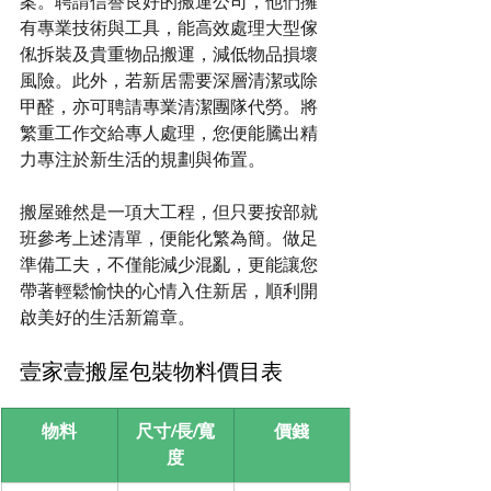
案。聘請信譽良好的搬運公司，他們擁
有專業技術與工具，能高效處理大型傢
俬拆裝及貴重物品搬運，減低物品損壞
風險。此外，若新居需要深層清潔或除
甲醛，亦可聘請專業清潔團隊代勞。將
繁重工作交給專人處理，您便能騰出精
力專注於新生活的規劃與佈置。
搬屋雖然是一項大工程，但只要按部就
班參考上述清單，便能化繁為簡。做足
準備工夫，不僅能減少混亂，更能讓您
帶著輕鬆愉快的心情入住新居，順利開
啟美好的生活新篇章。
壹家壹搬屋包裝物料價目表
物料
尺寸/長/寬
價錢
度