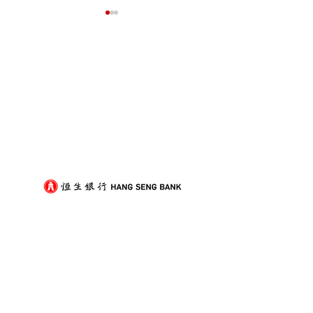
我們的客戶
屋企搬遷點解總是執到頭
租屋族頻繁搬家
痛？新手必學的搬屋打包
少家具負擔的模
技巧與物品分類秘訣