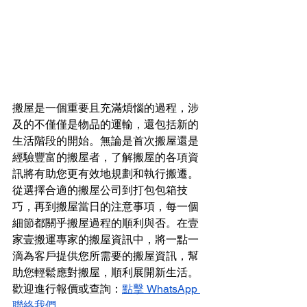
搬屋是一個重要且充滿煩惱的過程，涉
及的不僅僅是物品的運輸，還包括新的
生活階段的開始。無論是首次搬屋還是
經驗豐富的搬屋者，了解搬屋的各項資
訊將有助您更有效地規劃和執行搬遷。
從選擇合適的搬屋公司到打包包箱技
巧，再到搬屋當日的注意事項，每一個
細節都關乎搬屋過程的順利與否。在壹
家壹搬運專家的搬屋資訊中，將一點一
滴為客戶提供您所需要的搬屋資訊，幫
助您輕鬆應對搬屋，順利展開新生活。
歡迎進行報價或查詢：
點擊 WhatsApp 
聯絡我們