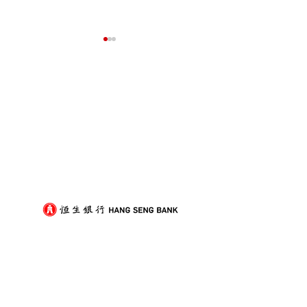
我們的客戶
屋企搬遷點解總是執到頭
租屋族頻繁搬家
痛？新手必學的搬屋打包
少家具負擔的模
技巧與物品分類秘訣