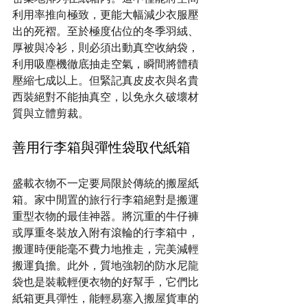
利用率推向極致，更能大幅減少衣服壓
出的死褶。至於極度佔位的冬季羽絨、
厚被與冷衫，則必須出動真空收納袋，
利用吸塵機徹底抽走空氣，瞬間將體積
壓縮七成以上。但緊記真皮皮衣與名貴
西裝絕對不能抽真空，以免永久破壞材
質與立體剪裁。
善用行李箱與彈性袋取代紙箱
盛載衣物不一定要局限於傳統的搬屋紙
箱。家中閒置的旅行行李箱絕對是搬運
重型衣物的最佳神器。將沉重的牛仔褲
或厚重冬裝放入附有滾輪的行李箱中，
搬運時便能毫不費力地推走，完美減輕
搬運負擔。此外，質地強韌的防水尼龍
袋也是裝載輕便衣物的好幫手，它們比
紙箱更具彈性，能輕易塞入搬屋貨車的