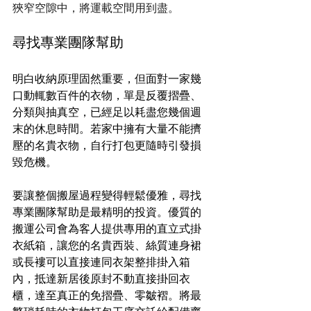
狹窄空隙中，將運載空間用到盡。
尋找專業團隊幫助
明白收納原理固然重要，但面對一家幾
口動輒數百件的衣物，單是反覆摺疊、
分類與抽真空，已經足以耗盡您幾個週
末的休息時間。若家中擁有大量不能擠
壓的名貴衣物，自行打包更隨時引發損
毀危機。
要讓整個搬屋過程變得輕鬆優雅，尋找
專業團隊幫助是最精明的投資。優質的
搬運公司會為客人提供專用的直立式掛
衣紙箱，讓您的名貴西裝、絲質連身裙
或長褸可以直接連同衣架整排掛入箱
內，抵達新居後原封不動直接掛回衣
櫃，達至真正的免摺疊、零皺褶。將最