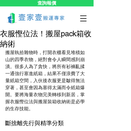
查詢報價
衣服慳位法！搬屋pack箱收
納術
搬屋執拾雜物時，打開衣櫃看見堆積如
山的四季衣物，絕對會令人瞬間感到崩
潰。很多人為了貪快，將所有衫褲亂揉
一通強行塞進紙箱，結果不僅浪費了大
量紙箱空間，入伙後衣服更是皺得無法
穿著，甚至會因為塞得太滿而令紙箱爆
開。要將海量衣物完美轉移到新居，掌
握衣服慳位法與搬屋裝箱收納術是必學
的生存技能。
斷捨離先行與精準分類