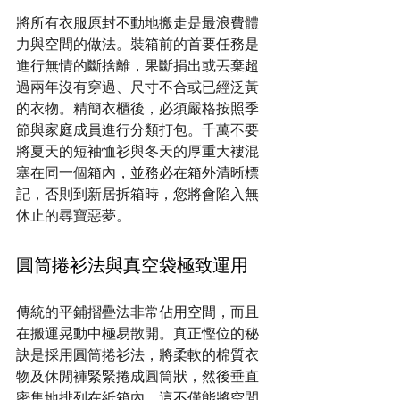
將所有衣服原封不動地搬走是最浪費體
力與空間的做法。裝箱前的首要任務是
進行無情的斷捨離，果斷捐出或丟棄超
過兩年沒有穿過、尺寸不合或已經泛黃
的衣物。精簡衣櫃後，必須嚴格按照季
節與家庭成員進行分類打包。千萬不要
將夏天的短袖恤衫與冬天的厚重大褸混
塞在同一個箱內，並務必在箱外清晰標
記，否則到新居拆箱時，您將會陷入無
休止的尋寶惡夢。
圓筒捲衫法與真空袋極致運用
傳統的平鋪摺疊法非常佔用空間，而且
在搬運晃動中極易散開。真正慳位的秘
訣是採用圓筒捲衫法，將柔軟的棉質衣
物及休閒褲緊緊捲成圓筒狀，然後垂直
密集地排列在紙箱內。這不僅能將空間