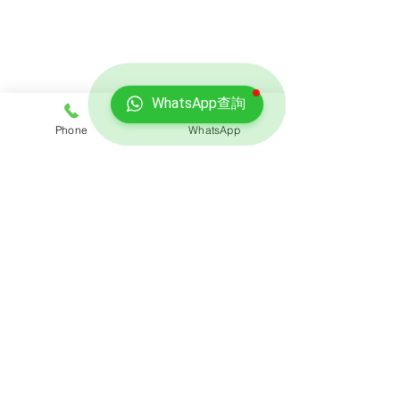
WhatsApp查詢
免費報價
Phone
WhatsApp
查詢搬屋收費，客服專員會即時回覆報價
聯絡我們
預約熱線: 3188 1889
​WhatsApp: 6928 9628
電郵: enquiry@opoexpert.com.hk
​地址
辦公室地址:
九龍灣臨樂街19號南豐商業中心916-917室
營業時間