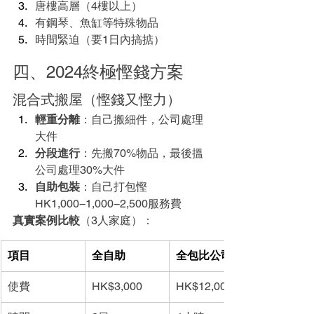
唐樓高層（4樓以上）
有鋼琴、魚缸等特殊物品
時間緊迫（要1日內搞掂）
四、2024終極慳錢方案
混合式搬屋（慳錢又慳力）
輕重分離
：自己搬細件，公司處理
大件
分段進行
：先搬70%物品，最後搵
公司處理30%大件
自助包裝
：自己打包慳
HK1,000−1,000−2,500服務費
真實案例比較
（3人家庭）：
項目
全自助
全包比公司
使費
HK$3,000
HK$12,000