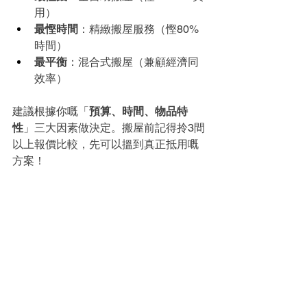
用）
最慳時間
：精緻搬屋服務（慳80%
時間）
最平衡
：混合式搬屋（兼顧經濟同
效率）
建議根據你嘅「
預算、時間、物品特
性
」三大因素做決定。搬屋前記得拎3間
以上報價比較，先可以搵到真正抵用嘅
方案！