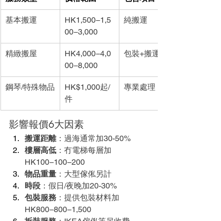
基本搬運
HK1,500−1,5
純搬運
00−3,000
精緻搬屋
HK4,000−4,0
包裝+搬運
00−8,000
鋼琴/特殊物品
HK$1,000起/
專業處理
件
影響報價6大因素
搬運距離
：過海通常加30-50%
樓層高低
：冇電梯每層加
HK100−100−200
物品重量
：大型傢俬另計
時段
：假日/夜晚加20-30%
包裝服務
：提供包裝材料加
HK800−800−1,500