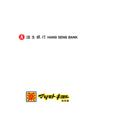
裝修後入伙除甲醛，與搬
打工仔放假難？
屋傢俬進場順序點樣排？
搞定搬屋的實用
劃