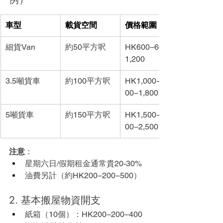
車型
載貨空間
價格範圍
細貨Van
約50平方呎
HK600−600−
1,200
3.5噸貨車
約100平方呎
HK1,000−1,0
00−1,800
5噸貨車
約150平方呎
HK1,500−1,5
00−2,500
注意
：
星期六日/假期租金通常貴20-30%
油費另計（約HK200−200−500）
2. 基本搬屋物資開支
紙箱（10個）：HK200−200−400