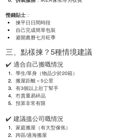
拆裝服務
：IKEA傢俬等另收費
慳錢貼士
：
揀平日日間時段
自己完成簡單包裝
避開農曆七月旺季
三、點樣揀？5種情境建議
✔️ 適合自己搬嘅情況
學生/單身（物品少於20箱）
搬屋距離＜5公里
有3個以上壯丁幫手
冇貴重易碎品
預算非常有限
✔️ 建議搵公司嘅情況
家庭搬屋（有大型傢俬）
跨區/過海搬屋