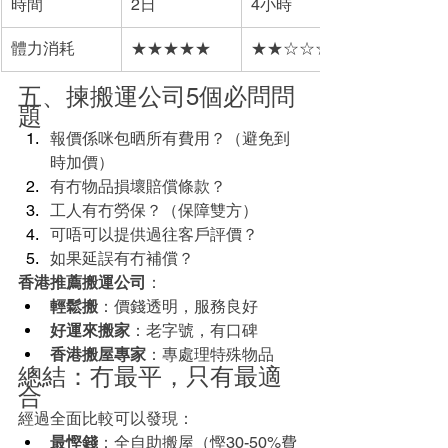
時間
2日
4小時
體力消耗
★★★★★
★★☆☆☆
五、揀搬運公司5個必問問
題
報價係咪包晒所有費用？（避免到
時加價）
有冇物品損壞賠償條款？
工人有冇勞保？（保障雙方）
可唔可以提供過往客戶評價？
如果延誤有冇補償？
香港推薦搬運公司
：
輕鬆搬
：價錢透明，服務良好
好運來搬家
：老字號，有口碑
香港搬屋專家
：專處理特殊物品
總結：冇最平，只有最適
合
經過全面比較可以發現：
最慳錢
：全自助搬屋（慳30-50%費