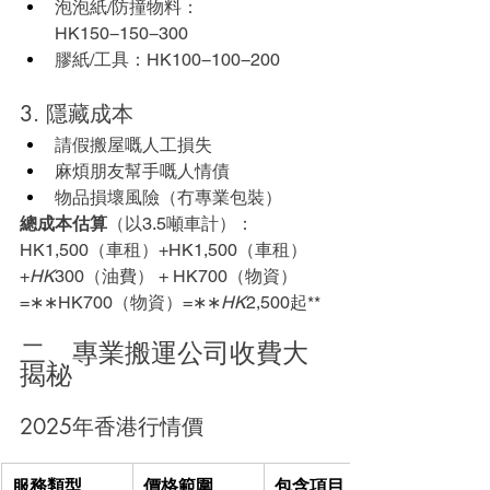
泡泡紙/防撞物料：
HK150−150−300
膠紙/工具：HK100−100−200
3. 隱藏成本
請假搬屋嘅人工損失
麻煩朋友幫手嘅人情債
物品損壞風險（冇專業包裝）
總成本估算
（以3.5噸車計）：
HK1,500（車租）+HK1,500（車租）
+
HK
300（油費） + HK700（物資）
=∗∗HK700（物資）=∗∗
HK
2,500起**
二、專業搬運公司收費大
揭秘
2025年香港行情價
服務類型
價格範圍
包含項目