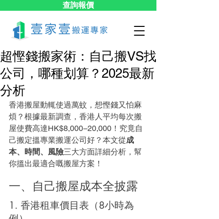
查詢報價
超慳錢搬家術：自己搬VS找
公司，哪種划算？2025最新
分析
香港搬屋動輒使過萬蚊，想慳錢又怕麻
煩？根據最新調查，香港人平均每次搬
屋使費高達HK$8,000−20,000！究竟自
己搬定搵專業搬運公司好？本文從
成
本、時間、風險
三大方面詳細分析，幫
你搵出最適合嘅搬屋方案！
一、自己搬屋成本全披露
1. 香港租車價目表（8小時為
例）