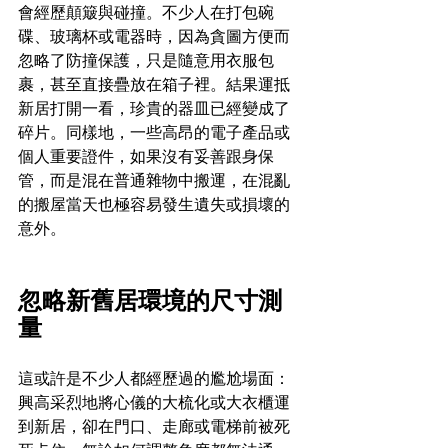
會經歷顛簸與碰撞。不少人在打包碗
碟、玻璃杯或電器時，因為貪圖方便而
忽略了防撞保護，只是隨意用衣服包
裹，甚至直接疊放在箱子裡。結果運抵
新居打開一看，珍貴的器皿已經變成了
碎片。同樣地，一些高昂的電子產品或
個人重要證件，如果沒有妥善跟身保
管，而是混在普通雜物中搬運，在混亂
的搬屋當天也極容易發生遺失或損壞的
意外。
忽略新舊居環境的尺寸測
量
這或許是不少人都經歷過的尷尬場面：
興高采烈地將心儀的大梳化或大衣櫃運
到新居，卻在門口、走廊或電梯前被死