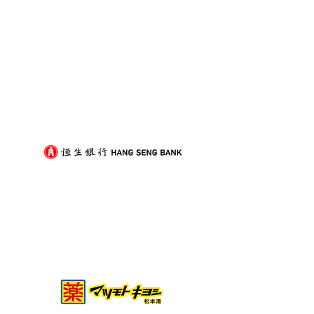
我們的客戶
裝修後入伙除甲醛，與搬
打工仔放假難？
屋傢俬進場順序點樣排？
搞定搬屋的實用
劃