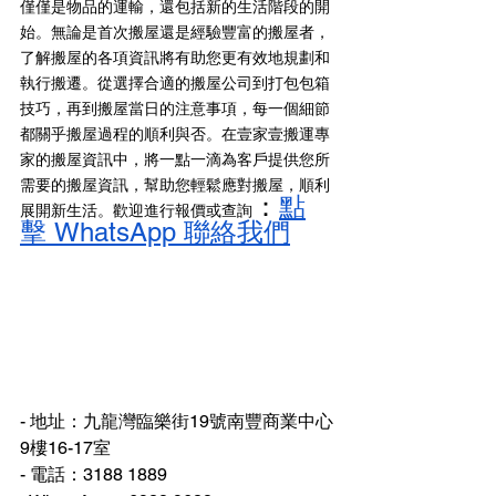
僅僅是物品的運輸，還包括新的生活階段的開
始。無論是首次搬屋還是經驗豐富的搬屋者，
了解搬屋的各項資訊將有助您更有效地規劃和
執行搬遷。從選擇合適的搬屋公司到打包包箱
技巧，再到搬屋當日的注意事項，每一個細節
都關乎搬屋過程的順利與否。在壹家壹搬運專
家的搬屋資訊中，將一點一滴為客戶提供您所
需要的搬屋資訊，幫助您輕鬆應對搬屋，順利
：
點
展開新生活。歡迎進行報價或查詢
擊 WhatsApp 聯絡我們
- 地址：九龍灣臨樂街19號南豐商業中心
9樓16-17室
- 電話：3188 1889