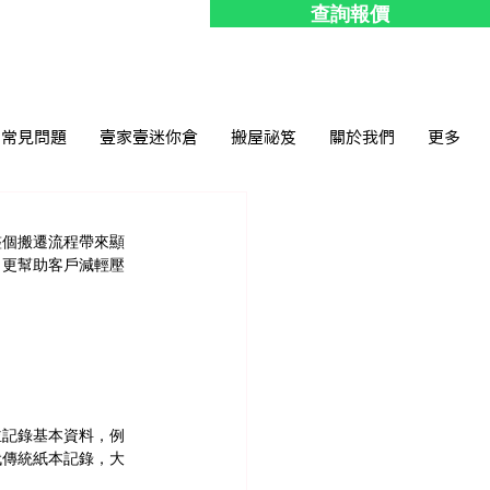
查詢報價
常見問題
壹家壹迷你倉
搬屋祕笈
關於我們
更多
整個搬遷流程帶來顯
，更幫助客戶減輕壓
並記錄基本資料，例
代傳統紙本記錄，大