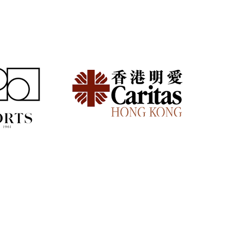
族頻繁搬家好攰？減少家
擔的模組化生活