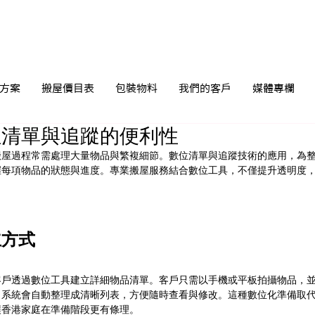
方案
搬屋價目表
包裝物料
我們的客戶
媒體專欄
位清單與追蹤的便利性
搬屋過程常需處理大量物品與繁複細節。數位清單與追蹤技術的應用，為
握每項物品的狀態與進度。專業搬屋服務結合數位工具，不僅提升透明度
。
立方式
客戶透過數位工具建立詳細物品清單。客戶只需以手機或平板拍攝物品，
。系統會自動整理成清晰列表，方便隨時查看與修改。這種數位化準備取
讓香港家庭在準備階段更有條理。