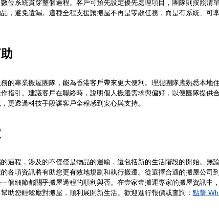
，數位系統貫穿整個過程。客戶可預先設定優先處理項目，團隊則按照清
物品，避免遺漏。這種全程支援讓搬屋不再是零散任務，而是有系統、可
幫助
服務的專業搬屋團隊，能為香港客戶帶來更大便利。理想團隊應熟悉本地
操作指引。建議客戶在聯絡時，說明個人搬遷需求與偏好，以便團隊提供
流，更透過科技手段讓客戶全程感到安心與支持。
家
惱的過程，涉及的不僅僅是物品的運輸，還包括新的生活階段的開始。無
屋的各項資訊將有助您更有效地規劃和執行搬遷。從選擇合適的搬屋公司
每一個細節都關乎搬屋過程的順利與否。在壹家壹搬運專家的搬屋資訊中
，幫助您輕鬆應對搬屋，順利展開新生活。歡迎進行報價或查詢
：
點擊 Wh