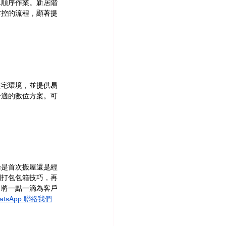
單順序作業。新居階
掌控的流程，顯著提
住宅環境，並提供易
合適的數位方案。可
論是首次搬屋還是經
到打包包箱技巧，再
，將一點一滴為客戶
atsApp 聯絡我們