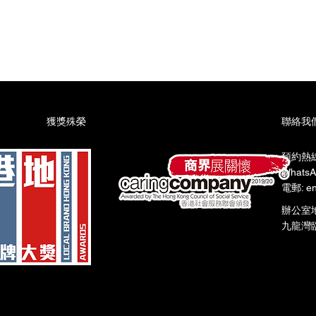
​獲獎殊榮
聯絡我
預約熱線:
WhatsA
電郵: en
辦公室
九龍灣臨