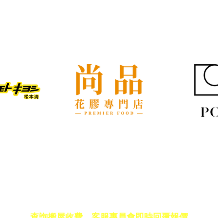
屋企搬遷點解總是執到頭痛？
租屋
新手必學的搬屋打包技巧與物
具負
品分類秘訣
免費報價
查詢搬屋收費，客服專員會即時回覆報價