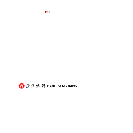
我們的客戶
裝修後入伙除甲醛，與搬
打工仔放假難？
屋傢俬進場順序點樣排？
搞定搬屋的實用
劃