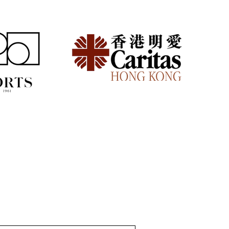
仔放假難？週末兩天搞定
的實用時間軸規劃