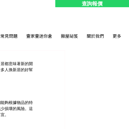
查詢報價
常見問題
壹家壹迷你倉
搬屋祕笈
關於我們
更多
新居都意味著新的開
許多人換新居的好幫
們能夠根據物品的特
減少損壞的風險。這
事宜。