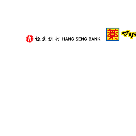
租屋族頻繁搬家好攰？減少家
具負擔的模組化生活