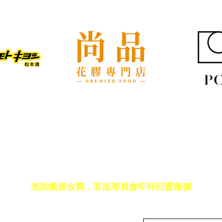
裝修後入伙除甲醛，與搬屋傢
打工
俬進場順序點樣排？
搬屋
免費報價
查詢搬屋收費，客服專員會即時回覆報價