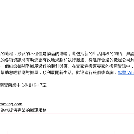
惱的過程，涉及的不僅僅是物品的運輸，還包括新的生活階段的開始。無
屋的各項資訊將有助您更有效地規劃和執行搬遷。從選擇合適的搬屋公司
每一個細節都關乎搬屋過程的順利與否。在壹家壹搬運專家的搬屋資訊中
，幫助您輕鬆應對搬屋，順利展開新生活。歡迎進行報價或查詢：
點擊 Wh
南豐商業中心9樓16-17室
oving.com
們為您提供專業的搬運服務