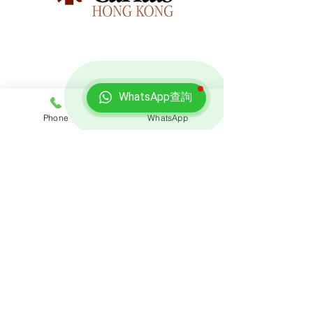
WhatsApp查詢
免費報價
Phone
WhatsApp
查詢搬屋收費，客服專員會即時回覆報價
聯絡我們
預約熱線: 3188 1889
​WhatsApp: 6928 9628
電郵: enquiry@opoexpert.com.hk
​地址
辦公室地址:
九龍灣臨樂街19號南豐商業中心916-917室