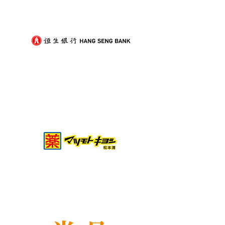
痛？新手必學的搬屋打包
少家具負擔的模
技巧與物品分類秘訣