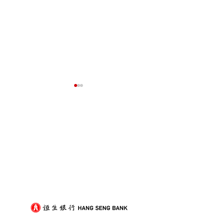
我們的客戶
屋企搬遷點解總是執到頭
租屋族頻繁搬家
痛？新手必學的搬屋打包
少家具負擔的模
技巧與物品分類秘訣