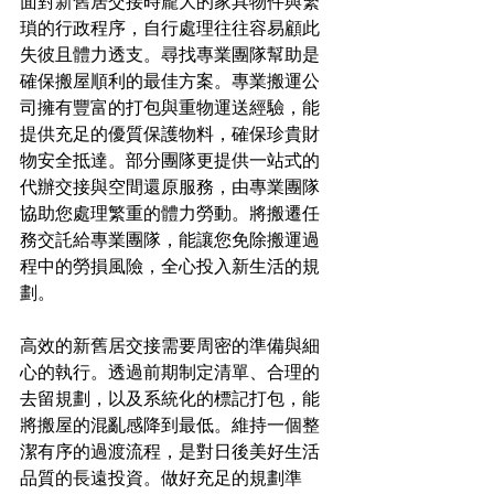
面對新舊居交接時龐大的家具物件與繁
瑣的行政程序，自行處理往往容易顧此
失彼且體力透支。尋找專業團隊幫助是
確保搬屋順利的最佳方案。專業搬運公
司擁有豐富的打包與重物運送經驗，能
提供充足的優質保護物料，確保珍貴財
物安全抵達。部分團隊更提供一站式的
代辦交接與空間還原服務，由專業團隊
協助您處理繁重的體力勞動。將搬遷任
務交託給專業團隊，能讓您免除搬運過
程中的勞損風險，全心投入新生活的規
劃。
高效的新舊居交接需要周密的準備與細
心的執行。透過前期制定清單、合理的
去留規劃，以及系統化的標記打包，能
將搬屋的混亂感降到最低。維持一個整
潔有序的過渡流程，是對日後美好生活
品質的長遠投資。做好充足的規劃準