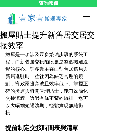
查詢報價
搬屋貼士提升新舊居交居交
接效率
搬屋是一項涉及眾多繁瑣步驟的系統工
程，而新舊居交接階段更是整個搬遷過
程的核心。許多業主在面對舊居還原與
新居進駐時，往往因為缺乏合理的規
劃，導致兩邊奔波且效率低下。掌握正
確的搬運與時間管理貼士，能有效簡化
交接流程。透過有條不紊的編排，您可
以大幅縮短過渡期，輕鬆實現無縫銜
接。
提前制定交接時間表與清單