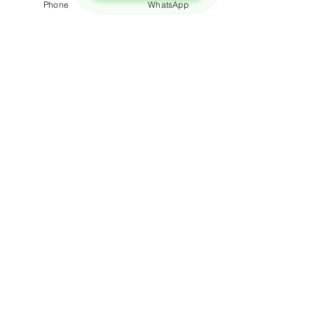
Phone
WhatsApp
免費報價
查詢搬屋收費，客服專員會即時回覆報價
聯絡我們
預約熱線: 3188 1889
​WhatsApp: 6928 9628
電郵: enquiry@opoexpert.com.hk
​地址
辦公室地址:
九龍灣臨樂街19號南豐商業中心916-917室
營業時間