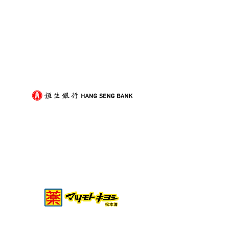
我們的客戶
搬屋報價相差幾千蚊？教
搬入村屋或舊式
你避開常見隱形附加費
型傢俬上樓要留
節？