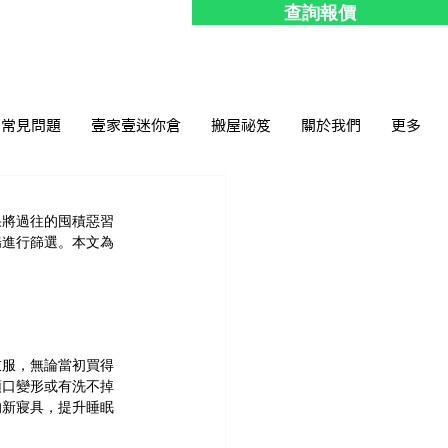
查詢報價
常見問題
壹家壹迷你倉
搬屋祕笈
關於我們
更多
果將過往的囤積惡習
腸進行篩選。本文為
衣服，無論當初買得
領口變形或有洗不掉
的新寢具，提升睡眠