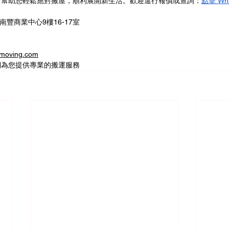
，幫助您輕鬆應對搬屋，順利展開新生活。歡迎進行報價或查詢：
點擊 Wh
南豐商業中心9樓16-17室
oving.com
們為您提供專業的搬運服務