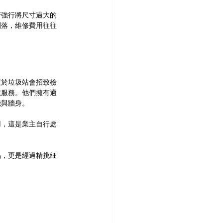
若強行將尺寸過大的
剝落，維修費用往往
置於垃圾站會招致檢
龍服務。他們擁有適
機與牆身。
用，這是業主自行處
品，更是經過精挑細