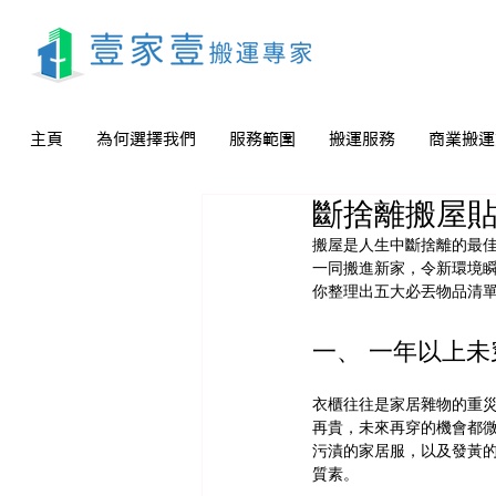
主頁
為何選擇我們
服務範圍
搬運服務
商業搬運
斷捨離搬屋貼
搬屋是人生中斷捨離的最
一同搬進新家，令新環境
你整理出五大必丟物品清
一、 一年以上
衣櫃往往是家居雜物的重
再貴，未來再穿的機會都
污漬的家居服，以及發黃
質素。