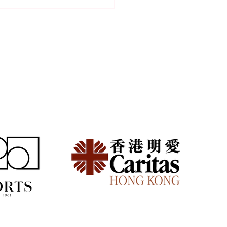
族頻繁搬家好攰？減少家
擔的模組化生活