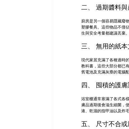
二、 過期醬料
廚房是另一個容易隱藏廢
塑膠餐具。這些物品不僅
生與安全考量都建議丟棄
三、 無用的紙
現代家居充滿了各種過時
教科書，這些大部分都已
舊電池及充滿灰塵的電腦
四、 囤積的護
浴室櫃通常塞滿了各式各
膚品過期後會滋生細菌，
液、乾涸的指甲油以及炸
五、 尺寸不合