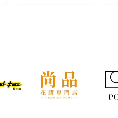
我們的客戶
屋企搬遷點解總是執到頭痛？
租屋
新手必學的搬屋打包技巧與物
具負
品分類秘訣