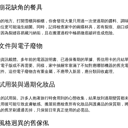
與崩花缺角的餐具
物的地方。打開雪櫃與櫥櫃，你會發現大量只用過一次便過期的醬料、調
佔位更可能滋生細菌。同時，記得檢查家中的碗碟杯具，若有裂痕、崩口
。因為裂縫容易藏污納垢，且在搬運過程中極易徹底破碎造成危險。
本文件與電子廢物
的資訊載體。多年前的電器說明書、已過保養期的單據、舊信用卡的月結
有電子版或不再需要。同樣，家中抽屜常塞滿了不知對應哪部機器的舊充
配件。這些電子廢物含有重金屬，不應帶入新居，應分類回收處理。
膚試用裝與過期化妝品
樣的試用裝。許多人抱著旅行時會用到的心態收集，結果放到過期變質都
使用後可能引致皮膚敏感。搬屋前應檢查所有化妝品與護膚品的保質期，
毛的舊牙刷通通丟掉，只保留日常真正使用的必需品。
或風格迥異的舊傢俬