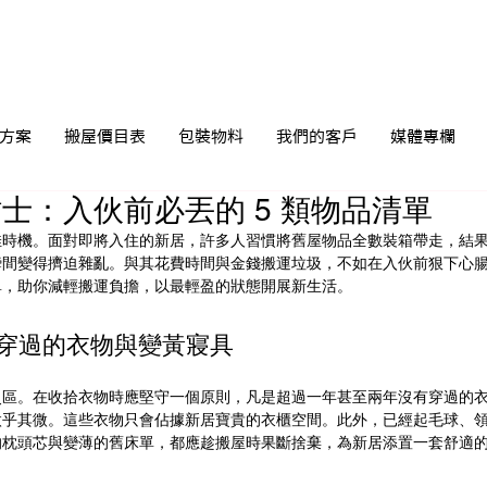
方案
搬屋價目表
包裝物料
我們的客戶
媒體專欄
士：入伙前必丟的 5 類物品清單
佳時機。面對即將入住的新居，許多人習慣將舊屋物品全數裝箱帶走，結
瞬間變得擠迫雜亂。與其花費時間與金錢搬運垃圾，不如在入伙前狠下心
單，助你減輕搬運負擔，以最輕盈的狀態開展新生活。
未穿過的衣物與變黃寢具
災區。在收拾衣物時應堅守一個原則，凡是超過一年甚至兩年沒有穿過的
微乎其微。這些衣物只會佔據新居寶貴的衣櫃空間。此外，已經起毛球、
的枕頭芯與變薄的舊床單，都應趁搬屋時果斷捨棄，為新居添置一套舒適