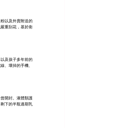
味粉以及外賣附送的
或嚴重刮花，基於衛
單以及孩子多年前的
電線、壞掉的手機、
未曾開封。液體類護
將剩下的半瓶過期乳