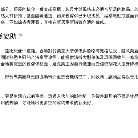
的部分。舊屋的梳化、餐桌或高櫃，其尺寸與風格未必適合新居的格局。
間感大打折扣，甚至阻礙通道。如果舊傢俬已出現搖晃、結構鬆動或皮面
短痛，不如節省搬運費，直接在新居重新購置合適的傢俬。
隊協助？
物，遠比想像中複雜。香港對於棄置大型傢俬與廢物有嚴格法規，隨意棄
場團隊熟悉各區的合法棄置途徑，能提供清拆大型傢俬及環保回收的一條
安全地將沉重的舊傢俬移走，避免業主因自行搬運而受傷或刮花大廈升降
物，部分專業團隊更能協助轉介至慈善機構或二手回收商，讓物品得以善
移，更是生活方式的重整。透過入伙前的斷捨離，你帶進新居的不僅是物
無用的舊物，才能騰出更多空間容納未來的新美好。