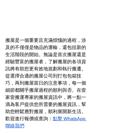
搬屋是一個重要且充滿煩惱的過程，涉
及的不僅僅是物品的運輸，還包括新的
生活階段的開始。無論是首次搬屋還是
經驗豐富的搬屋者，了解搬屋的各項資
訊將有助您更有效地規劃和執行搬遷。
從選擇合適的搬屋公司到打包包箱技
巧，再到搬屋當日的注意事項，每一個
細節都關乎搬屋過程的順利與否。在壹
家壹搬運專家的搬屋資訊中，將一點一
滴為客戶提供您所需要的搬屋資訊，幫
助您輕鬆應對搬屋，順利展開新生活。
歡迎進行報價或查詢：
點擊 WhatsApp 
聯絡我們