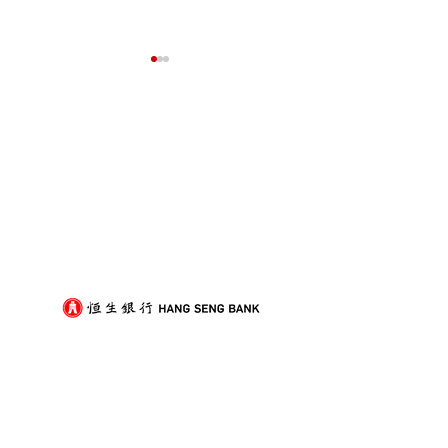
我們的客戶
屋企搬遷點解總是執到頭
租屋族頻繁搬家
痛？新手必學的搬屋打包
少家具負擔的模
技巧與物品分類秘訣