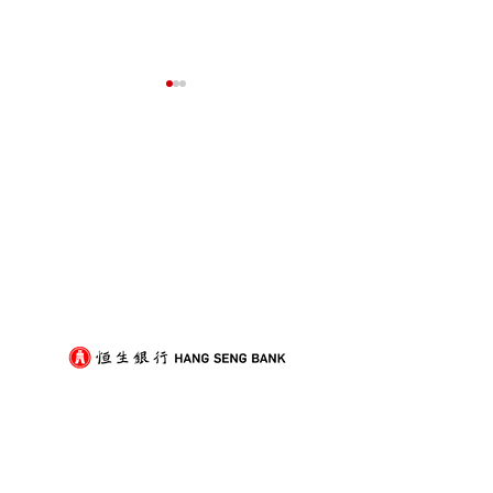
我們的客戶
屋企搬遷點解總是執到頭
租屋族頻繁搬家
痛？新手必學的搬屋打包
少家具負擔的模
技巧與物品分類秘訣