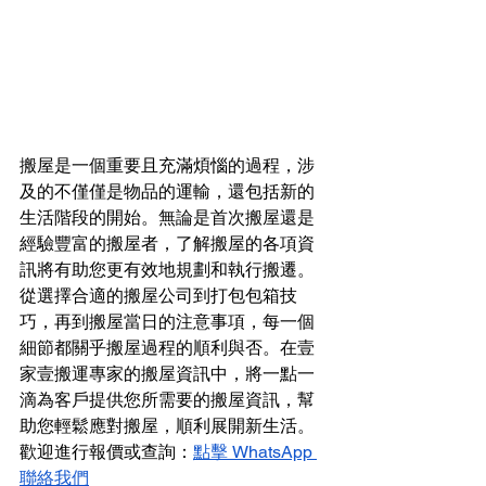
搬屋是一個重要且充滿煩惱的過程，涉
及的不僅僅是物品的運輸，還包括新的
生活階段的開始。無論是首次搬屋還是
經驗豐富的搬屋者，了解搬屋的各項資
訊將有助您更有效地規劃和執行搬遷。
從選擇合適的搬屋公司到打包包箱技
巧，再到搬屋當日的注意事項，每一個
細節都關乎搬屋過程的順利與否。在壹
家壹搬運專家的搬屋資訊中，將一點一
滴為客戶提供您所需要的搬屋資訊，幫
助您輕鬆應對搬屋，順利展開新生活。
歡迎進行報價或查詢：
點擊 WhatsApp 
聯絡我們