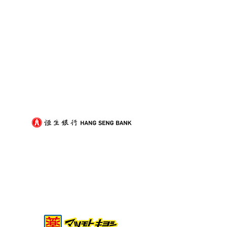
我們的客戶
裝修後入伙除甲醛，與搬
打工仔放假難？
屋傢俬進場順序點樣排？
搞定搬屋的實用
劃