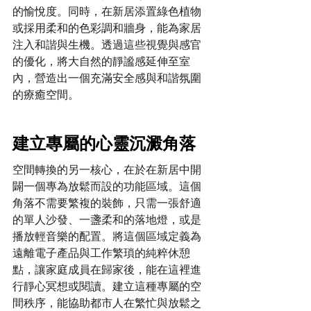
的愉悅度。同時，在新居添置綠色植物
或採用柔和的色彩調和牆身，能為家居
注入和諧與生機。透過這些視覺與感官
的優化，將大自然的靜謐感延伸至室
內，營造出一個充滿安全感與和諧氛圍
的療癒空間。
建立專屬的心靈沉澱角落
空間轉換的另一核心，在於在新居中開
闢一個專為放鬆而設的功能區域。這個
角落不需要繁複的裝飾，只需一張舒適
的單人沙發、一盞柔和的落地燈，或是
播放輕音樂的配置。將這個區域定義為
遠離電子產品與工作繁瑣的純粹休憩
點，讓家庭成員在歸家後，能在這裡進
行靜心冥想或閱讀。建立這種專屬的空
間秩序，能協助都市人在繁忙與放鬆之