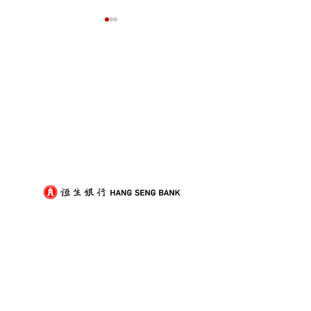
我們的客戶
屋企搬遷點解總是執到頭
租屋族頻繁搬家
痛？新手必學的搬屋打包
少家具負擔的模
技巧與物品分類秘訣