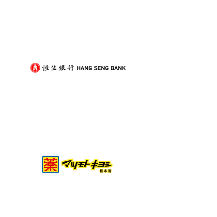
屋企搬遷點解總是執到頭
租屋族頻繁搬家
痛？新手必學的搬屋打包
少家具負擔的模
技巧與物品分類秘訣