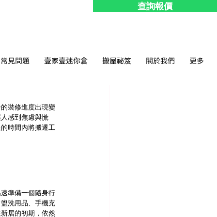
查詢報價
常見問題
壹家壹迷你倉
搬屋祕笈
關於我們
更多
居的裝修進度出現變
讓人感到焦慮與慌
限的時間內將搬遷工
迅速準備一個隨身行
常盥洗用品、手機充
住新居的初期，依然