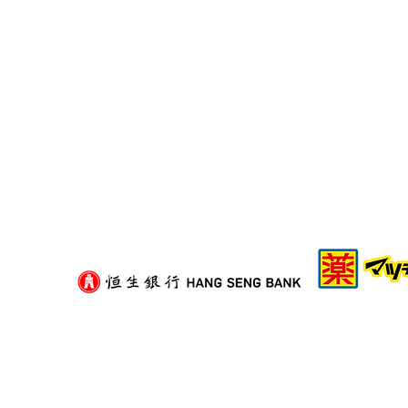
租屋族頻繁搬家好攰？減少家
具負擔的模組化生活