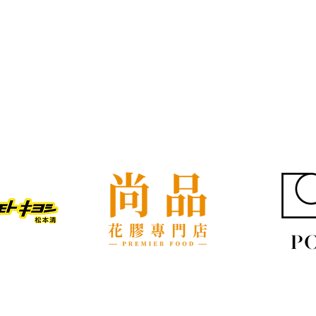
我們的客戶
裝修後入伙除甲醛，與搬屋傢
打工
俬進場順序點樣排？
搬屋