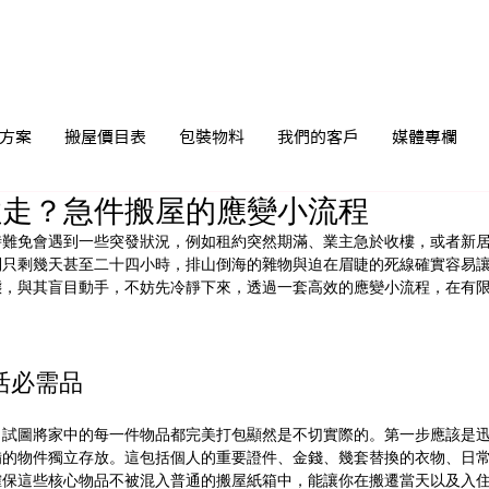
方案
搬屋價目表
包裝物料
我們的客戶
媒體專欄
住走？急件搬屋的應變小流程
時難免會遇到一些突發狀況，例如租約突然期滿、業主急於收樓，或者新
到只剩幾天甚至二十四小時，排山倒海的雜物與迫在眉睫的死線確實容易
態，與其盲目動手，不妨先冷靜下來，透過一套高效的應變小流程，在有
活必需品
，試圖將家中的每一件物品都完美打包顯然是不切實際的。第一步應該是
備的物件獨立存放。這包括個人的重要證件、金錢、幾套替換的衣物、日
確保這些核心物品不被混入普通的搬屋紙箱中，能讓你在搬遷當天以及入