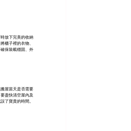
暫時放下完美的收納
接將櫃子裡的衣物、
要確保裝載穩固、外
認搬屋當天是否需要
，要盡快清空屋內及
耽誤了寶貴的時間。