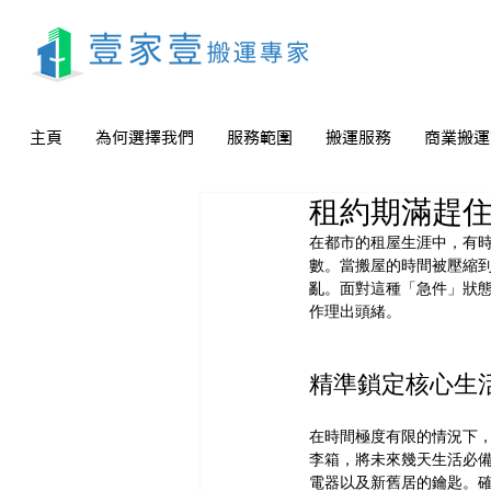
主頁
為何選擇我們
服務範圍
搬運服務
商業搬運
租約期滿趕
在都市的租屋生涯中，有
數。當搬屋的時間被壓縮
亂。面對這種「急件」狀
作理出頭緒。
精準鎖定核心生
在時間極度有限的情況下
李箱，將未來幾天生活必
電器以及新舊居的鑰匙。