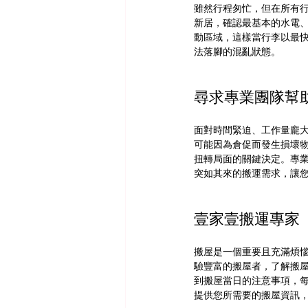
雖然行程匆忙，但在所有
新居，確認最基本的水電
動區域，這樣當行李以最
法落腳的混亂狀態。
尋求專業團隊幫
面對時間緊迫、工作量龐
可能因為倉促而發生損壞
扭轉局面的關鍵決定。專
突如其來的搬運需求，讓
壹家壹搬運專家
搬屋是一個重要且充滿煩
驗豐富的搬屋者，了解搬
到搬屋當日的注意事項，
提供您所需要的搬屋資訊