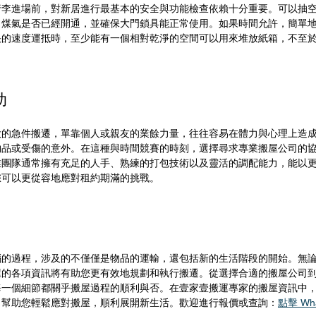
行李進場前，對新居進行最基本的安全與功能檢查依賴十分重要。可以抽
、煤氣是否已經開通，並確保大門鎖具能正常使用。如果時間允許，簡單
快的速度運抵時，至少能有一個相對乾淨的空間可以用來堆放紙箱，不至
助
大的急件搬遷，單靠個人或親友的業餘力量，往往容易在體力與心理上造
物品或受傷的意外。在這種與時間競賽的時刻，選擇尋求專業搬屋公司的
業團隊通常擁有充足的人手、熟練的打包技術以及靈活的調配能力，能以
您可以更從容地應對租約期滿的挑戰。
惱的過程，涉及的不僅僅是物品的運輸，還包括新的生活階段的開始。無
屋的各項資訊將有助您更有效地規劃和執行搬遷。從選擇合適的搬屋公司
每一個細節都關乎搬屋過程的順利與否。在壹家壹搬運專家的搬屋資訊中
，幫助您輕鬆應對搬屋，順利展開新生活。歡迎進行報價或查詢：
點擊 Wh