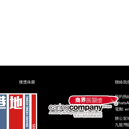
星期六:上午9時至下午6時​
星期日:上午9時至下午6時
​獲獎殊榮
聯絡我
預約熱線:
WhatsA
電郵: en
辦公室
九龍灣臨