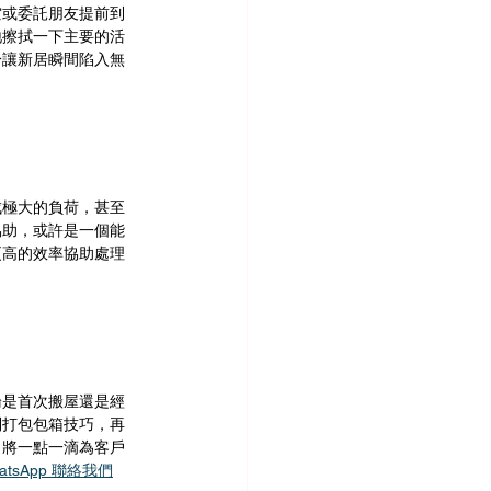
空或委託朋友提前到
地擦拭一下主要的活
於讓新居瞬間陷入無
成極大的負荷，甚至
協助，或許是一個能
更高的效率協助處理
論是首次搬屋還是經
到打包包箱技巧，再
，將一點一滴為客戶
atsApp 聯絡我們