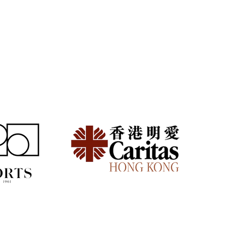
仔放假難？週末兩天搞定
的實用時間軸規劃