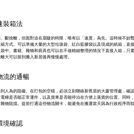
速裝箱法
類、斷捨離，但面對迫在眉睫的時限，唯有以「速度」為先。這時候不妨
裝箱方式。可以準備大量的大型垃圾袋、紅白藍膠袋以及現成的紙箱，直
入袋中。書籍、雜物和廚具也可以在不做精細整理的情況下直接入箱，只
捨離大可以留到搬入新居後再慢慢處理。
物流的通暢
遇到人為的阻礙。在打包的空檔，必須立刻聯絡新舊居的大廈管理處，確
廈電梯是否能正常運作，以及貨車是否能停泊在方便上落貨的位置。同時
被雜物阻擋。提前打通這些物流關卡，能避免在搬運當天因為行政程序而
環境確認