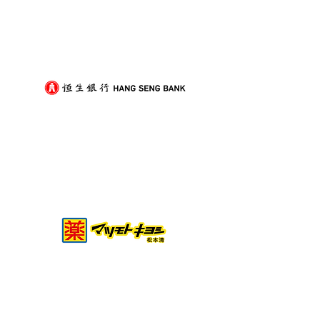
收樓搬屋撞正狂風暴雨？3
二手紙箱可以揀
個實用防濕對策一次看懂
舊紙箱的衛生與