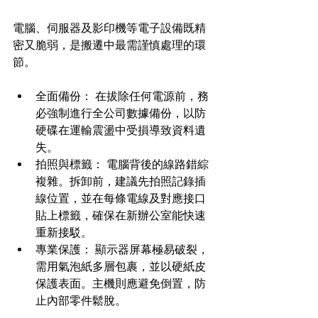
電腦、伺服器及影印機等電子設備既精
密又脆弱，是搬遷中最需謹慎處理的環
節。
全面備份： 在拔除任何電源前，務
必強制進行全公司數據備份，以防
硬碟在運輸震盪中受損導致資料遺
失。
拍照與標籤： 電腦背後的線路錯綜
複雜。拆卸前，建議先拍照記錄插
線位置，並在每條電線及對應接口
貼上標籤，確保在新辦公室能快速
重新接駁。
專業保護： 顯示器屏幕極易破裂，
需用氣泡紙多層包裹，並以硬紙皮
保護表面。主機則應避免倒置，防
止內部零件鬆脫。