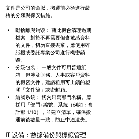
文件是公司的命脈，搬遷前必須進行嚴
格的分類與保安措施。
斷捨離與銷毀： 藉此機會清理過期
檔案。對於不再需要但含敏感資料
的文件，切勿直接丟棄，應使用碎
紙機或委託專業公司進行機密銷
毀。
分級包裝： 一般文件可用普通紙
箱，但涉及財務、人事或客戶資料
的機密文件，建議租用可上鎖的塑
膠「文件籠」或密封箱。
編號系統： 切勿只寫部門名稱。應
採用「部門+編號」系統（例如：會
計部 1/10），並建立清單，確保搬
運前後數量一致，防止中途遺失。
IT 設備：數據備份與標籤管理