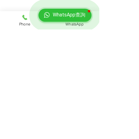
免費報價
WhatsApp查詢
查詢搬屋收費，客服專員會即時回覆報價
Phone
WhatsApp
聯絡我們
預約熱線: 3188 1889
​WhatsApp: 6928 9628
電郵: enquiry@opoexpert.com.hk
​地址
辦公室地址:
九龍灣臨樂街19號南豐商業中心916-917室
營業時間
星期一至星期五:上午9時至晚上10時​
星期六:上午9時至下午6時​
星期日:上午9時至下午6時