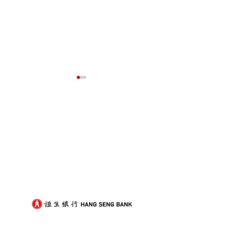
我們的客戶
屋企搬遷點解總是執到頭
租屋族頻繁搬家
痛？新手必學的搬屋打包
少家具負擔的模
技巧與物品分類秘訣